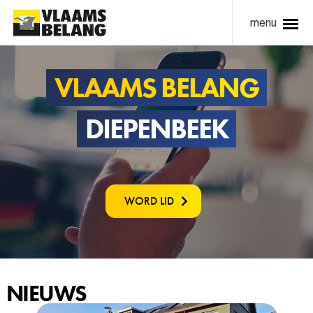
menu
VLAAMS BELANG
DIEPENBEEK
WORD LID
NIEUWS